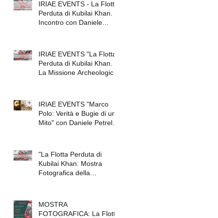
IRIAE EVENTS - La Flotta
Perduta di Kubilai Khan.
Incontro con Daniele
Petrella
IRIAE EVENTS "La Flotta
Perduta di Kubilai Khan.
La Missione Archeologica
Italo-Giapponese Che
IRIAE EVENTS "Marco
Polo: Verità e Bugie di un
Mito" con Daniele Petrella
/ "Marco Po
"La Flotta Perduta di
Kubilai Khan: Mostra
Fotografica della
Spedizione Archeologica"
(Mil
MOSTRA
FOTOGRAFICA: La Flotta