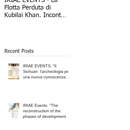
IRIAE EVENTS - La
"La Flotta Perduta di
Flotta Perduta di
Kubilai Khan: Mostra
Kubilai Khan. Incontro
Fotografica della
con Daniele Petrella
Spedizione
Archeologica" (Mil
Recent Posts
IRIAE EVENTS. "Il
Sichuan: l'archeologia per
una nuova conoscenza
della Cina antica",
IRIAE Events: "The
reconstruction of the
phases of development of
ancient Tokyo"