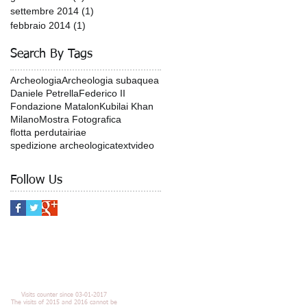
settembre 2014
(1)
1 post
febbraio 2014
(1)
1 post
Search By Tags
Archeologia
Archeologia subaquea
Daniele Petrella
Federico II
Fondazione Matalon
Kubilai Khan
Milano
Mostra Fotografica
flotta perduta
iriae
spedizione archeologica
text
video
Follow Us
Visits counter since 03-01-2017
The visits of 2015 and 2016 cannot be