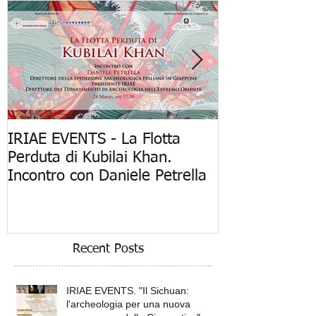
Featured Posts
IRIAE EVENTS - La Flotta
"La Flotta Per
Perduta di Kubilai Khan.
Khan: Mostra 
Incontro con Daniele Petrella
Spedizione Ar
Recent Posts