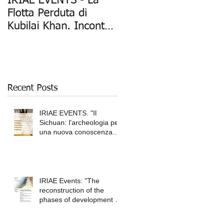
IRIAE EVENTS - La
"La Flotta Perduta di
Flotta Perduta di
Kubilai Khan: Mostra
Kubilai Khan. Incontro
Fotografica della
con Daniele Petrella
Spedizione
Archeologica" (Mil
Recent Posts
IRIAE EVENTS. "Il
Sichuan: l'archeologia per
una nuova conoscenza
della Cina antica",
IRIAE Events: "The
reconstruction of the
phases of development of
ancient Tokyo"