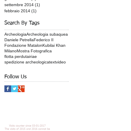
settembre 2014
(1)
1 post
febbraio 2014
(1)
1 post
Search By Tags
Archeologia
Archeologia subaquea
Daniele Petrella
Federico II
Fondazione Matalon
Kubilai Khan
Milano
Mostra Fotografica
flotta perduta
iriae
spedizione archeologica
text
video
Follow Us
Visits counter since 03-01-2017
The visits of 2015 and 2016 cannot be