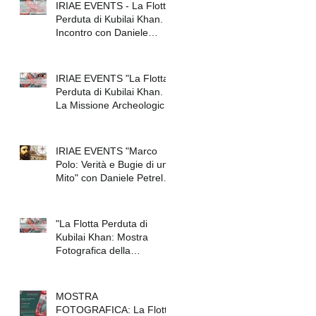
IRIAE EVENTS - La Flotta
Perduta di Kubilai Khan.
Incontro con Daniele
Petrella
IRIAE EVENTS "La Flotta
Perduta di Kubilai Khan.
La Missione Archeologica
Italo-Giapponese Che
IRIAE EVENTS "Marco
Polo: Verità e Bugie di un
Mito" con Daniele Petrella
/ "Marco Po
"La Flotta Perduta di
Kubilai Khan: Mostra
Fotografica della
Spedizione Archeologica"
(Mil
MOSTRA
FOTOGRAFICA: La Flotta