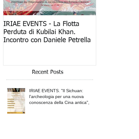
IRIAE EVENTS - La Flotta
"La Flotta Per
Perduta di Kubilai Khan.
Khan: Mostra 
Incontro con Daniele Petrella
Spedizione Ar
Recent Posts
IRIAE EVENTS. "Il Sichuan:
l'archeologia per una nuova
conoscenza della Cina antica",