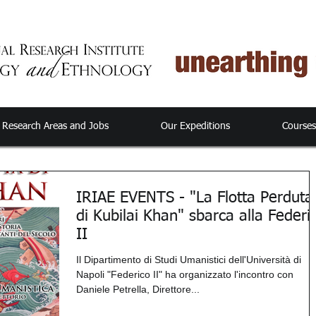
Research Areas and Jobs
Our Expeditions
Course
IRIAE EVENTS - "La Flotta Perduta
di Kubilai Khan" sbarca alla Federi
II
Il Dipartimento di Studi Umanistici dell'Università di
Napoli "Federico II" ha organizzato l'incontro con
Daniele Petrella, Direttore...