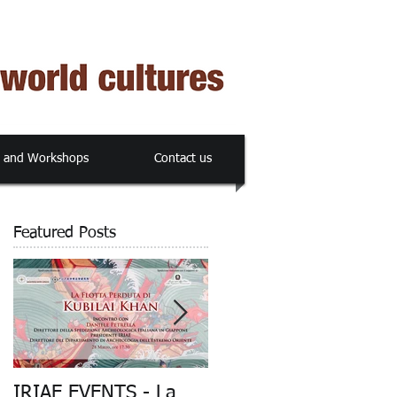
s and Workshops
Contact us
Featured Posts
co
IRIAE EVENTS - La
"La Flotta Perduta di