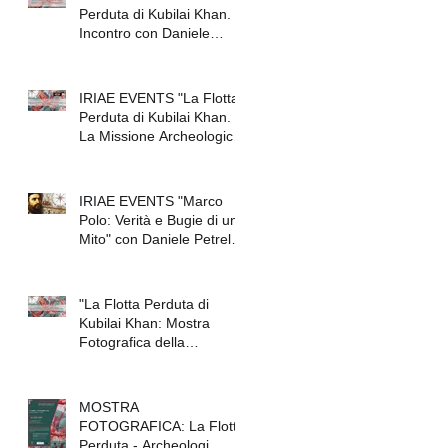
Perduta di Kubilai Khan.
Incontro con Daniele
Petrella
IRIAE EVENTS "La Flotta
Perduta di Kubilai Khan.
La Missione Archeologica
Italo-Giapponese Che
IRIAE EVENTS "Marco
Polo: Verità e Bugie di un
Mito" con Daniele Petrella
/ "Marco Po
"La Flotta Perduta di
Kubilai Khan: Mostra
Fotografica della
Spedizione Archeologica"
(Mil
MOSTRA
FOTOGRAFICA: La Flotta
Perduta - Archeologi