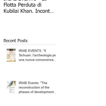
Flotta Perduta di
Kubilai Khan: Mostra
Kubilai Khan. Incontro
Fotografica della
con Daniele Petrella
Spedizione
Archeologica" (Mil
di
Recent Posts
IRIAE EVENTS. "Il
Sichuan: l'archeologia per
una nuova conoscenza
della Cina antica",
IRIAE Events: "The
reconstruction of the
phases of development of
e
ancient Tokyo"