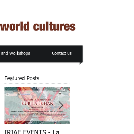
s and Workshops
Contact us
Featured Posts
il
IRIAE EVENTS - La
"La Flotta Perduta di