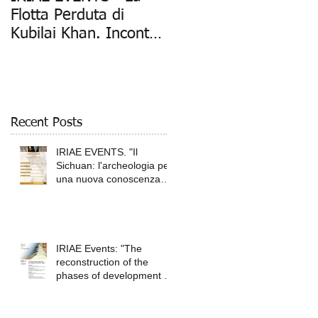
Flotta Perduta di
Kubilai Khan: Mostra
Kubilai Khan. Incontro
Fotografica della
con Daniele Petrella
Spedizione
Archeologica" (Mil
Recent Posts
IRIAE EVENTS. "Il
Sichuan: l'archeologia per
una nuova conoscenza
della Cina antica",
IRIAE Events: "The
reconstruction of the
phases of development of
on
ancient Tokyo"