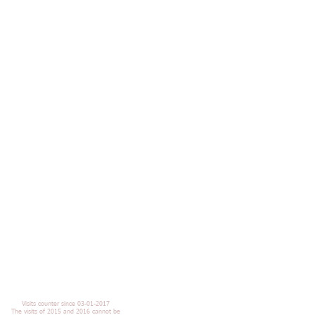
di
Visits counter since 03-01-2017
The visits of 2015 and 2016 cannot be