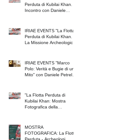
Perduta di Kubilai Khan.
Incontro con Daniele
co
Petrella
IRIAE EVENTS "La Flotta
Perduta di Kubilai Khan.
La Missione Archeologica
Italo-Giapponese Che
IRIAE EVENTS "Marco
Polo: Verità e Bugie di un
Mito" con Daniele Petrella
/ "Marco Po
di
"La Flotta Perduta di
Kubilai Khan: Mostra
Fotografica della
Spedizione Archeologica"
(Mil
MOSTRA
FOTOGRAFICA: La Flotta
Perduta - Archeologi