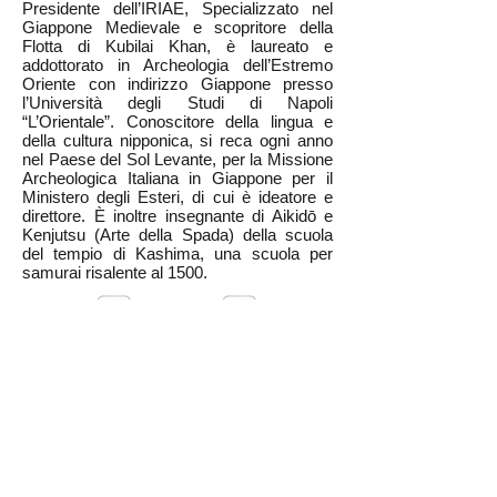
Presidente dell’IRIAE, Specializzato nel
Giappone Medievale e scopritore della
Flotta di Kubilai Khan, è laureato e
addottorato in Archeologia dell’Estremo
Oriente con indirizzo Giappone presso
l’Università degli Studi di Napoli
“L’Orientale”. Conoscitore della lingua e
della cultura nipponica, si reca ogni anno
nel Paese del Sol Levante, per la Missione
Archeologica Italiana in Giappone per il
Ministero degli Esteri, di cui è ideatore e
direttore. È inoltre insegnante di Aikidō e
Kenjutsu (Arte della Spada) della scuola
del tempio di Kashima, una scuola per
samurai risalente al 1500.
appone: Info e Programma Viaggio
Giappone: Modulo di Iscrizione
Statute
Legal and Guidelines