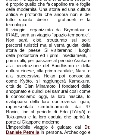
è proprio quello che fa capolino tra le foglie
della modernità. Una storia ed una cultura
antica e profonda che ancora non è del
tutto sparita dietro i grattaceli e la
tecnologia.
Il viaggio, organizzato da Brymatour e
IRIAE, sarà un viaggio “spazio-temporale”.
Non sarà, cioè, strutturato sui soliti
percorsi turistici ma si verrà guidati dalla
storia del paese. Si visiteranno i luoghi
della protostoria ed i primi insediamenti, i
primi culti, per passare al periodo Asuka e
alla penetrazione del Buddhismo e della
cultura cinese, alla prima capitale, Nara, e
alla successiva Heian poi conosciuta
come Kyōto, si raggiungerà Kamakura,
città del Clan Minamoto, i fondatori dello
shogunato e quindi dei samurai così come
li conosciamo oggi, la loro nascita, lo
svilupparsi della loro controversa figura,
rappresentata simbolicamente dai 47
Ronin, fino al periodo di Edo (Tōkyō) o
Tokugawa e la loro caduta che aprirà le
porte al Giappone moderno.
L’imperdibile viaggio è guidato dal
Dr.
Daniele Petrella
in persona. Archeologo e