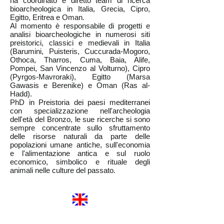
ha coordinato e diretto team di ricerca
bioarcheologica in Italia, Grecia, Cipro,
Egitto, Eritrea e Oman.
Al momento è responsabile di progetti e
analisi bioarcheologiche in numerosi siti
preistorici, classici e medievali in Italia
(Barumini, Puisteris, Cuccurada-Mogoro,
Othoca, Tharros, Cuma, Baia, Alife,
Pompei, San Vincenzo al Volturno), Cipro
(Pyrgos-Mavroraki), Egitto (Marsa
Gawasis e Berenike) e Oman (Ras al-
Hadd).
PhD in Preistoria dei paesi mediterranei
con specializzazione nell'archeologia
dell'età del Bronzo, le sue ricerche si sono
sempre concentrate sullo sfruttamento
delle risorse naturali da parte delle
popolazioni umane antiche, sull'economia
e l'alimentazione antica e sul ruolo
economico, simbolico e rituale degli
animali nelle culture del passato.
Statute
Legal and Guidelines