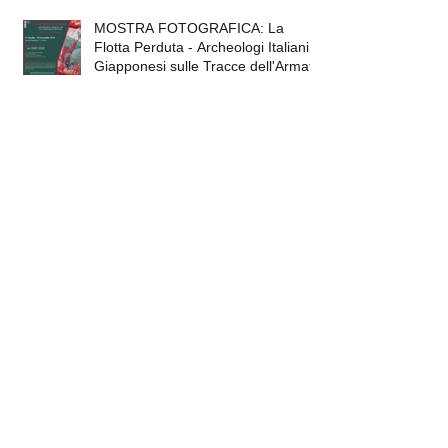
MOSTRA FOTOGRAFICA: La
Flotta Perduta - Archeologi Italiani e
Giapponesi sulle Tracce dell'Armat
Archive
maggio 2019
(1)
1 post
marzo 2019
(1)
1 post
ottobre 2018
(1)
1 post
maggio 2018
(1)
1 post
aprile 2018
(1)
1 post
febbraio 2018
(1)
1 post
giugno 2017
(1)
1 post
marzo 2017
(1)
1 post
febbraio 2017
(1)
1 post
ottobre 2016
(1)
1 post
ottobre 2015
(1)
1 post