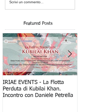
Scrivi un commento...
Featured Posts
IRIAE EVENTS - La Flotta
"La Flotta Per
Perduta di Kubilai Khan.
Khan: Mostra 
Incontro con Daniele Petrella
Spedizione Ar