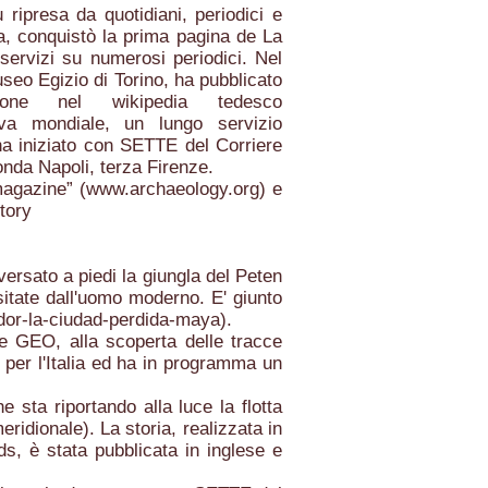
ripresa da quotidiani, periodici e
lia, conquistò la prima pagina de La
servizi su numerosi periodici. Nel
useo Egizio di Torino, ha pubblicato
one nel wikipedia tedesco
va mondiale, un lungo servizio
 ha iniziato con SETTE del Corriere
conda Napoli, terza Firenze.
magazine” (
www.archaeology.org
) e
tory
ersato a piedi la giungla del Peten
sitate dall'uomo moderno. E' giunto
dor-la-ciudad-perdida-maya).
e GEO, alla scoperta delle tracce
 per l'Italia ed ha in programma un
sta riportando alla luce la flotta
ridionale). La storia, realizzata in
s, è stata pubblicata in inglese e