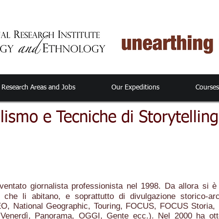
Research Areas and Jobs
Our Expeditions
Course
lismo e Tecniche di Storytellin
iventato giornalista professionista nel 1998. Da allora si 
ti che li abitano, e soprattutto di divulgazione storico-ar
GEO, National Geographic, Touring, FOCUS, FOCUS Storia,
l Venerdì, Panorama, OGGI, Gente ecc.). Nel 2000 ha ott