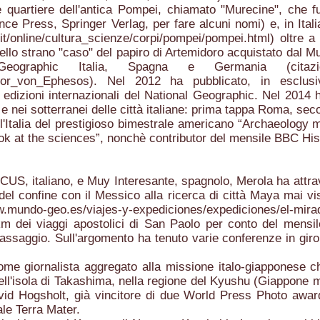
 quartiere dell'antica Pompei, chiamato "Murecine", che fu 
ance Press, Springer Verlag, per fare alcuni nomi) e, in Ita
.it/online/cultura_scienze/corpi/pompei/pompei.html)
oltre a 
ello strano "caso" del papiro di Artemidoro acquistato dal M
eographic Italia, Spagna e Germania (citazi
idor_von_Ephesos).
Nel 2012 ha pubblicato, in esclusi
8 edizioni internazionali del National Geographic. Nel 2014
 e nei sotterranei delle città italiane: prima tappa Roma, se
'Italia del prestigioso bimestrale americano “Archaeology 
ook at the sciences”, nonchè contributor del mensile BBC His
CUS, italiano, e Muy Interesante, spagnolo, Merola ha attrav
del confine con il Messico alla ricerca di città Maya mai vi
w.mundo-geo.es/viajes-y-expediciones/expediciones/el-mira
m dei viaggi apostolici di San Paolo per conto del mensil
assaggio. Sull'argomento ha tenuto varie conferenze in giro
e giornalista aggregato alla missione italo-giapponese che 
ll'isola di Takashima, nella regione del Kyushu (Giappone me
avid Hogsholt, già vincitore di due World Press Photo award
ale Terra Mater.