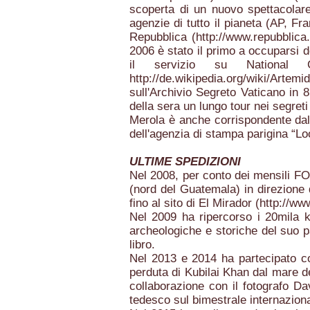
scoperta di un nuovo spettacolare
agenzie di tutto il pianeta (AP, Fr
Repubblica (
http://www.repubblica
2006 è stato il primo a occuparsi d
il servizio su National G
http://de.wikipedia.org/wiki/Artem
sull'Archivio Segreto Vaticano in 
della sera un lungo tour nei segreti
Merola è anche corrispondente dall
dell'agenzia di stampa parigina “L
ULTIME SPEDIZIONI
Nel 2008, per conto dei mensili FO
(nord del Guatemala) in direzione 
fino al sito di El Mirador (
http://ww
Nel 2009 ha ripercorso i 20mila k
archeologiche e storiche del suo p
libro.
Nel 2013 e 2014 ha partecipato com
perduta di Kubilai Khan dal mare de
collaborazione con il fotografo D
tedesco sul bimestrale internazion